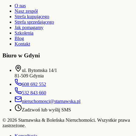
O nas
Nasz zespół
Strefa kupującego
Strefa sprzedającego
Jak pomagamy
Szkolenia
Blog
Kontakt
Biuro w Gdyni
ul. Bytomska 14/1
81-509
Gdynia
608 692 552
532 843 660
nieruchomosci@starnawska.pl
Zadzwoń lub wyślij SMS
©
2026
Starnawska & Boleńska Nieruchomości
. Wszystkie prawa
zastrzeżone.
Konsultacja