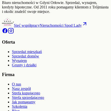
Biuro nieruchomości w Gdyni Orłowie. Sprzedaż, wynajem,
kredyty hipoteczne. Od
2011
roku pomagamy klientom z Trójmiasta
i okolic znaleźć swoje miejsce.
Sieć współpracy
Nieruchomości Spod Lady
Oferta
Sprzedaż mieszkań
Sprzedaż domów
Wynajem
Grunty i działki
Firma
O nas
Nasz zespół
Strefa kupującego
Strefa sprzedającego
Jak pomagamy
Szkolenia
Blog