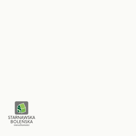
Sprzedaż, kupno, wynajem, najem, kredyty hipoteczne.
26
2026
Teraz
Ponad 1000 transakcji, partnerzy: PFRN, SPPON,
Nieruchomości Spod Lady.
Sprawdź jak pracujemy.
30 minut bez zobowiązań. Powiedz nam czego potrzebujesz.
Umów konsultację