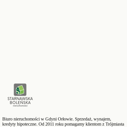
Prowadzi
Patrycja Sudwoj-Boleńska
532 843 660
Zadzwoń
Wizytówka
Zainteresowana ta nieruchomość?
Zostaw kontakt, oddzwonimy z dodatkowymi informacjami i
umówimy pokaz.
Zostaw zapytanie
Biuro nieruchomości w Gdyni Orłowie. Sprzedaż, wynajem,
kredyty hipoteczne. Od
2011
roku pomagamy klientom z Trójmiasta