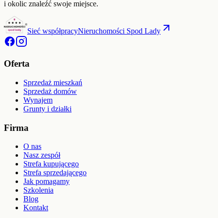
i okolic znaleźć swoje miejsce.
Sieć współpracy
Nieruchomości Spod Lady
Oferta
Sprzedaż mieszkań
Sprzedaż domów
Wynajem
Grunty i działki
Firma
O nas
Nasz zespół
Strefa kupującego
Strefa sprzedającego
Jak pomagamy
Szkolenia
Blog
Kontakt