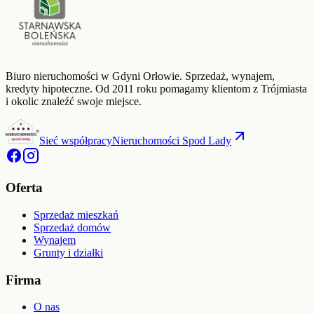
Biuro nieruchomości w Gdyni Orłowie. Sprzedaż, wynajem,
kredyty hipoteczne. Od
2011
roku pomagamy klientom z Trójmiasta
i okolic znaleźć swoje miejsce.
Sieć współpracy
Nieruchomości Spod Lady
Oferta
Sprzedaż mieszkań
Sprzedaż domów
Wynajem
Grunty i działki
Firma
O nas