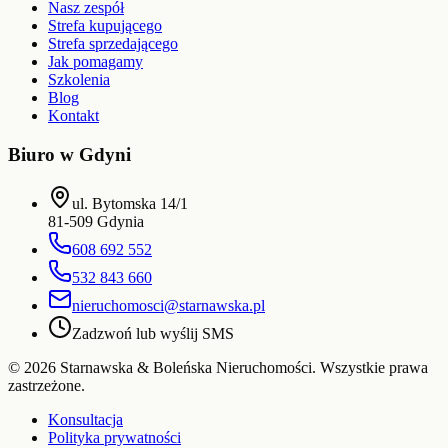
Nasz zespół
Strefa kupującego
Strefa sprzedającego
Jak pomagamy
Szkolenia
Blog
Kontakt
Biuro w Gdyni
ul. Bytomska 14/1
81-509
Gdynia
608 692 552
532 843 660
nieruchomosci@starnawska.pl
Zadzwoń lub wyślij SMS
©
2026
Starnawska & Boleńska Nieruchomości
. Wszystkie prawa
zastrzeżone.
Konsultacja
Polityka prywatności