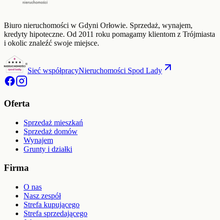
Biuro nieruchomości w Gdyni Orłowie. Sprzedaż, wynajem,
kredyty hipoteczne. Od
2011
roku pomagamy klientom z Trójmiasta
i okolic znaleźć swoje miejsce.
Sieć współpracy
Nieruchomości Spod Lady
Oferta
Sprzedaż mieszkań
Sprzedaż domów
Wynajem
Grunty i działki
Firma
O nas
Nasz zespół
Strefa kupującego
Strefa sprzedającego