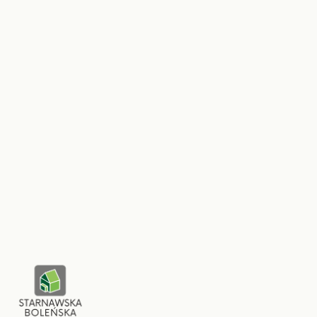
10 maja 2026
8
min
Jak sprzedać mieszkanie w Gdyni w 2026 roku.
Praktyczny poradnik
Co zrobić, w jakiej kolejności i czego unikać, żeby sprzedać
mieszkanie w Trójmieście za uczciwą cenę i w rozsądnym czasie.
Rynek
5 maja 2026
9
min
Rynek nieruchomości w Trójmieście w 2026 roku.
Co się dzieje z cenami
Analiza cen, popytu i podaży w Gdyni, Sopocie i Gdańsku. Jakie
dzielnice rosną, gdzie warto kupować, czego unikać.